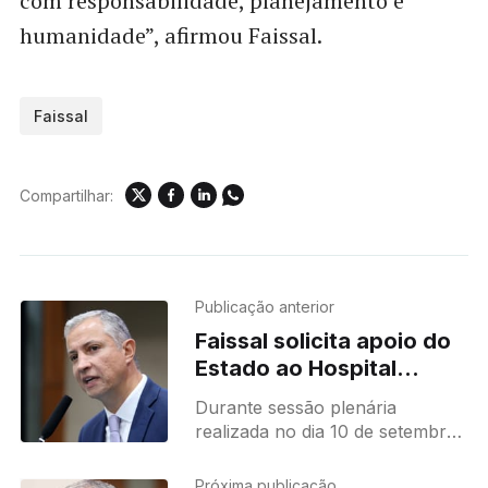
com responsabilidade, planejamento e
humanidade”, afirmou Faissal.
Faissal
Compartilhar:
Publicação anterior
Faissal solicita apoio do
Estado ao Hospital
Evangélico de Vila Bela
Durante sessão plenária
realizada no dia 10 de setembro
na Assembleia Legislativa de
Mato Grosso (ALMT), o
Próxima publicação