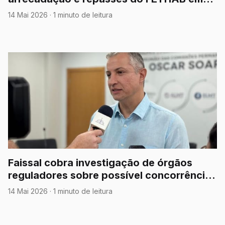
Mato Grosso
14 Mai 2026
·
1 minuto de leitura
Faissal cobra investigação de órgãos
reguladores sobre possível concorrência
desleal da Energisa no setor solar e pede
14 Mai 2026
·
1 minuto de leitura
esclarecimentos sobre novas exigências
para ligações