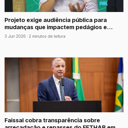
Projeto exige audiência pública para
mudanças que impactem pedágios e
concessões rodoviárias em MT
3 Jun 2026
·
2 minutos de leitura
Faissal cobra transparência sobre
arrecadação e repasses do FETHAB em