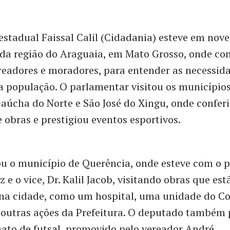
stadual Faissal Calil (Cidadania) esteve em no
 da região do Araguaia, em Mato Grosso, onde c
ereadores e moradores, para entender as necessid
 população. O parlamentar visitou os municípios
aúcha do Norte e São José do Xingu, onde conferi
e obras e prestigiou eventos esportivos.
tou o município de Querência, onde esteve com o p
 e o vice, Dr. Kalil Jacob, visitando obras que es
 na cidade, como um hospital, uma unidade do C
outras ações da Prefeitura. O deputado também 
to de futsal, promovido pelo vereador André.