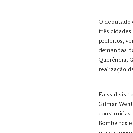
O deputado e
três cidades
prefeitos, v
demandas da
Querência, G
realização d
Faissal visi
Gilmar Wentz
construídas
Bombeiros e 
um campeona