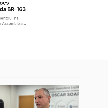
ções
 da BR-163
esentou, na
na Assembleia
 Requerimento