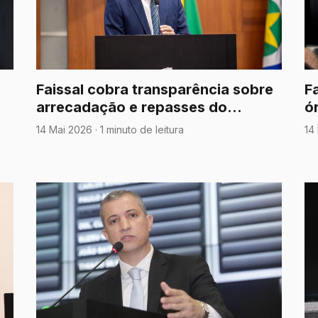
Faissal cobra transparência sobre
F
arrecadação e repasses do
ó
FETHAB em Mato Grosso
c
14 Mai 2026
·
1 minuto de leitura
14
n
e
e