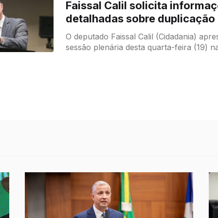
Faissal Calil solicita informa
detalhadas sobre duplicação
O deputado Faissal Calil (Cidadania) apr
sessão plenária desta quarta-feira (19) 
Legislativa de Mato Grosso (ALMT), um
de Informações destinado à