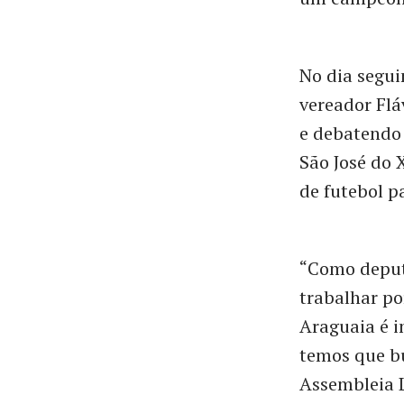
No dia segui
vereador Flá
e debatendo 
São José do 
de futebol p
“Como deput
trabalhar po
Araguaia é 
temos que b
Assembleia L