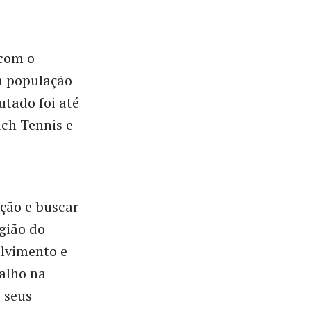
 com o
a população
utado foi até
ch Tennis e
ção e buscar
gião do
lvimento e
alho na
 seus