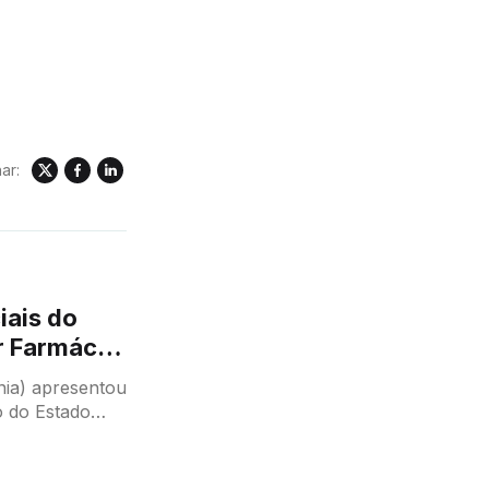
ar:
iais do
r Farmácia
ania) apresentou
 do Estado
remédios, uma