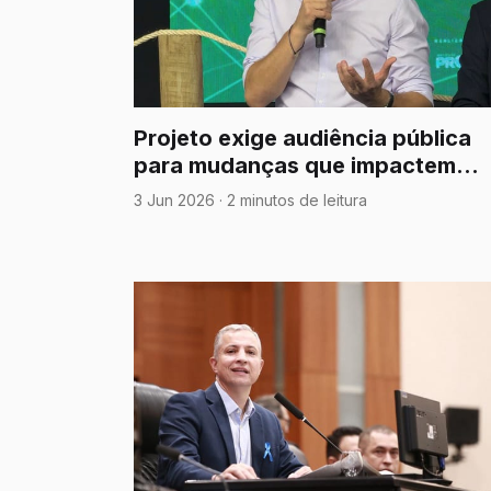
Projeto exige audiência pública
para mudanças que impactem
pedágios e concessões
3 Jun 2026
·
2 minutos de leitura
rodoviárias em MT