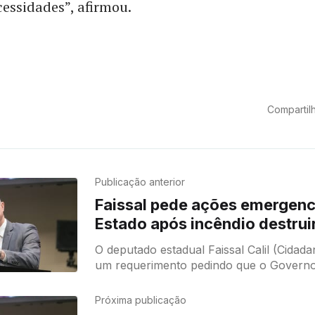
cessidades”, afirmou.
Compartilh
Publicação anterior
Faissal pede ações emergenc
Estado após incêndio destrui
Básica de Cotriguaçu
O deputado estadual Faissal Calil (Cidad
um requerimento pedindo que o Governo
atue de forma urgente e envie, além de 
Próxima publicação