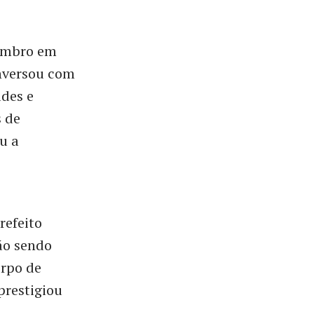
vembro em
onversou com
ades e
 de
u a
refeito
tão sendo
orpo de
prestigiou