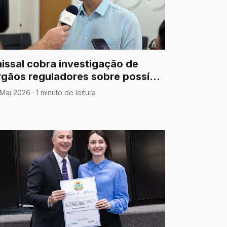
aissal cobra investigação de
rgãos reguladores sobre possível
oncorrência desleal da Energisa
 Mai 2026
·
1 minuto de leitura
o setor solar e pede
sclarecimentos sobre novas
xigências para ligações