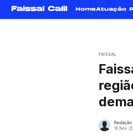
Faissal Calil
Home
Atuação 
FAISSAL
Faiss
regiã
dema
Redação
18 Nov 2