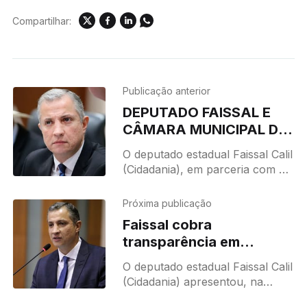
Compartilhar:
Publicação anterior
DEPUTADO FAISSAL E
CÂMARA MUNICIPAL DE
CUIABÁ REALIZAM
O deputado estadual Faissal Calil
AUDIÊNCIA PÚBLICA
(Cidadania), em parceria com a
SOBRE O
Câmara Municipal de Cuiabá,
DESENVOLVIMENTO
representada pela presidente
Próxima publicação
SOCIOECONÔMICO DA
vereadora Paula Calil, realizará
Faissal cobra
uma audiência pública para
CAPITAL
transparência em
contratos de concessão
O deputado estadual Faissal Calil
de rodovias e apresenta
(Cidadania) apresentou, na
requerimento na ALMT
manhã desta quarta-feira (8),