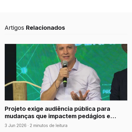
um novo requerimento de
informações direcionado à
Agência Estadual de Regulação
dos Serviços
Artigos
Relacionados
Projeto exige audiência pública para
mudanças que impactem pedágios e
concessões rodoviárias em MT
3 Jun 2026
·
2 minutos de leitura