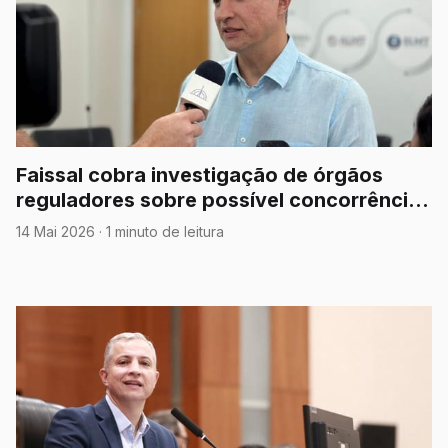
Faissal cobra investigação de órgãos
reguladores sobre possível concorrência
desleal da Energisa no setor solar e pede
14 Mai 2026
·
1 minuto de leitura
esclarecimentos sobre novas exigências
para ligações