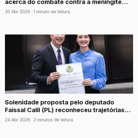
acerca do combate contra a meningite
tipo B
30 Abr 2026
·
1 minuto de leitura
Solenidade proposta pelo deputado
Faissal Calil (PL) reconheceu trajetórias
que contribuem para o desenvolvimento
24 Abr 2026
·
2 minutos de leitura
social, econômico e institucional de MT