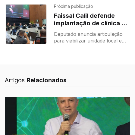
entregou uma ambulância
Próxima publicação
adquirida com recursos de
Faissal Calil defende
emendas parlamentares
implantação de clínica de
enviadas por
hemodiálise em Nova
Deputado anuncia articulação
Mutum
para viabilizar unidade local e
garante apoio financeiro ao
município O deputado estadual
Faissal Calil (PL) participou de
uma audiência pública hoje
Artigos
Relacionados