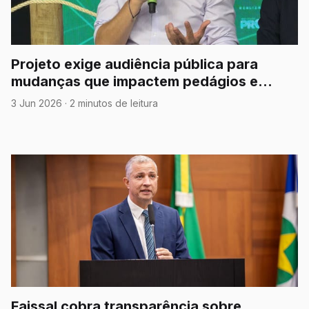
Projeto exige audiência pública para
mudanças que impactem pedágios e
concessões rodoviárias em MT
3 Jun 2026
·
2 minutos de leitura
Faissal cobra transparência sobre