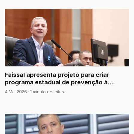
Faissal apresenta projeto para criar
programa estadual de prevenção à
meningite em Mato Grosso
4 Mai 2026
·
1 minuto de leitura