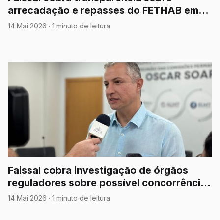
arrecadação e repasses do FETHAB em
Mato Grosso
14 Mai 2026
·
1 minuto de leitura
Faissal cobra investigação de órgãos
reguladores sobre possível concorrência
desleal da Energisa no setor solar e pede
14 Mai 2026
·
1 minuto de leitura
esclarecimentos sobre novas exigências
para ligações