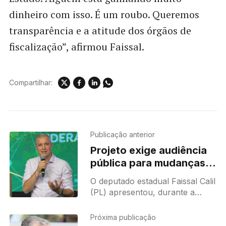
dinheiro com isso. É um roubo. Queremos
transparência e a atitude dos órgãos de
fiscalização”, afirmou Faissal.
Compartilhar:
Publicação anterior
Projeto exige audiência
pública para mudanças
que impactem pedágios
O deputado estadual Faissal Calil
e concessões
(PL) apresentou, durante a
rodoviárias em MT
sessão plenária desta quarta-
feira (03), na Assembleia
Próxima publicação
Legislativa de Mato Grosso